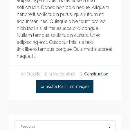
adipiscing elit. Duis mollis et sem sed
sollicitudin. Donec non odio neque. Aliquam
hendrerit sollicitudin purus, quis rutrum mi
accumsan nec. Quisque bibendum orci ac
nibh facilisis, at malesuada orci congue.
Nullam tempus sollicitudin cursus. Ut et
adipiscing erat. Curabitur this is a text
link libero tempus congue. Duis mattis laoreet
neque, […]
de Suporte
9 Março, 2016
Construction
consulte Mais informação