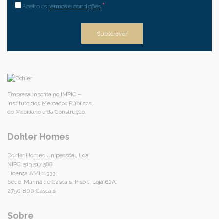
*
Aceito os
termos e condições
Empresa inscrita no IMPIC –
Instituto dos Mercados Públicos,
do Mobiliário e da Construção.
Dohler Homes
Dohler Homes Unipessoal, Lda
NIPC: 513 517 588
Licença AMI 11333
Sede: Marina de Cascais, Piso 1, Loja 60A
2750-800 Cascais
Sobre