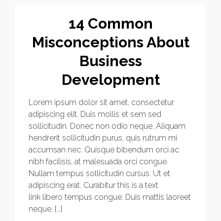
14 Common
Misconceptions About
Business
Development
Lorem ipsum dolor sit amet, consectetur
adipiscing elit. Duis mollis et sem sed
sollicitudin. Donec non odio neque. Aliquam
hendrerit sollicitudin purus, quis rutrum mi
accumsan nec. Quisque bibendum orci ac
nibh facilisis, at malesuada orci congue.
Nullam tempus sollicitudin cursus. Ut et
adipiscing erat. Curabitur this is a text
link libero tempus congue. Duis mattis laoreet
neque, […]