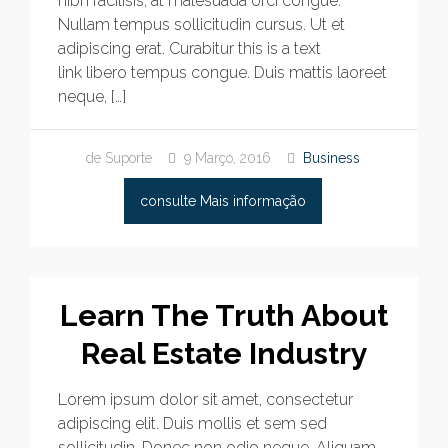
nibh facilisis, at malesuada orci congue.
Nullam tempus sollicitudin cursus. Ut et
adipiscing erat. Curabitur this is a text
link libero tempus congue. Duis mattis laoreet
neque, […]
de Suporte
9 Março, 2016
Business
consulte Mais informação
Learn The Truth About
Real Estate Industry
Lorem ipsum dolor sit amet, consectetur
adipiscing elit. Duis mollis et sem sed
sollicitudin. Donec non odio neque. Aliquam