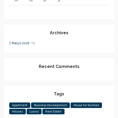
28
29
30
31
Archives
Março 2016
(6)
Recent Comments
Tags
Apartment
Business Development
House for families
Houzez
Luxury
Real Estate