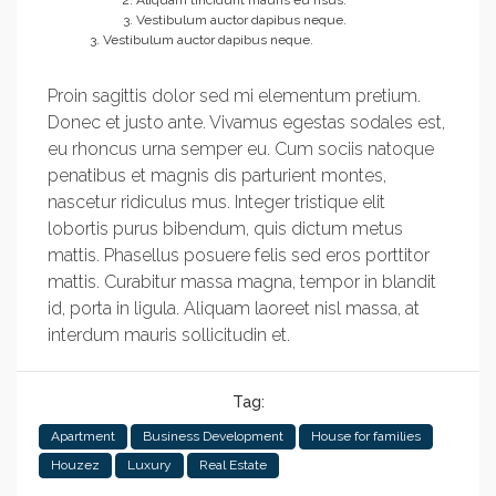
Aliquam tincidunt mauris eu risus.
Vestibulum auctor dapibus neque.
Vestibulum auctor dapibus neque.
Proin sagittis dolor sed mi elementum pretium.
Donec et justo ante. Vivamus egestas sodales est,
eu rhoncus urna semper eu. Cum sociis natoque
penatibus et magnis dis parturient montes,
nascetur ridiculus mus. Integer tristique elit
lobortis purus bibendum, quis dictum metus
mattis. Phasellus posuere felis sed eros porttitor
mattis. Curabitur massa magna, tempor in blandit
id, porta in ligula. Aliquam laoreet nisl massa, at
interdum mauris sollicitudin et.
Tag:
Apartment
Business Development
House for families
Houzez
Luxury
Real Estate