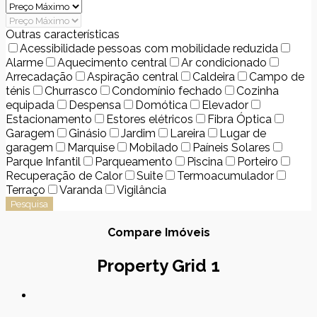
Outras características
Acessibilidade pessoas com mobilidade reduzida
Alarme
Aquecimento central
Ar condicionado
Arrecadação
Aspiração central
Caldeira
Campo de
ténis
Churrasco
Condomínio fechado
Cozinha
equipada
Despensa
Domótica
Elevador
Estacionamento
Estores elétricos
Fibra Óptica
Garagem
Ginásio
Jardim
Lareira
Lugar de
garagem
Marquise
Mobilado
Paíneis Solares
Parque Infantil
Parqueamento
Piscina
Porteiro
Recuperação de Calor
Suite
Termoacumulador
Terraço
Varanda
Vigilância
Pesquisa
Compare Imóveis
Property Grid 1