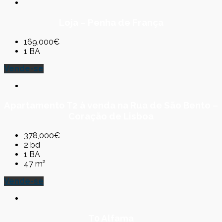
Loja – Penha de França
169,000€
1 BA
Vende-se
Apartamento T2 à venda na Rua de São Bento –
Coração de Lisboa
378,000€
2 bd
1 BA
47 m²
Vende-se
T0 Alfama