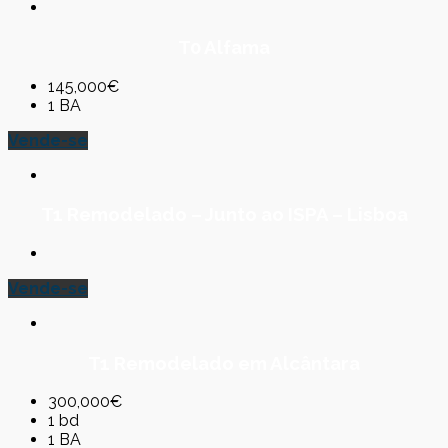
T0 Alfama
145,000€
1 BA
Vende-se
T1 Remodelado – Junto ao ISPA – Lisboa
Vende-se
T1 Remodelado em Alcântara
300,000€
1 bd
1 BA