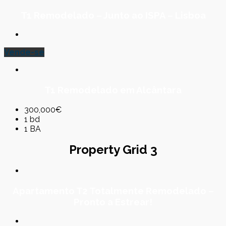
T1 Remodelado – Junto ao ISPA – Lisboa
Vende-se
T1 Remodelado em Alcântara
300,000€
1 bd
1 BA
Property Grid 3
Apartamento T2 Totalmente Remodelado –
Pronto a Estrear!