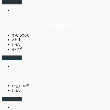
Vende-se
Apartamento T2 à venda na Rua de São Bento –
Coração de Lisboa
378,000€
2 bd
1 BA
47 m²
Vende-se
T0 Alfama
145,000€
1 BA
Vende-se