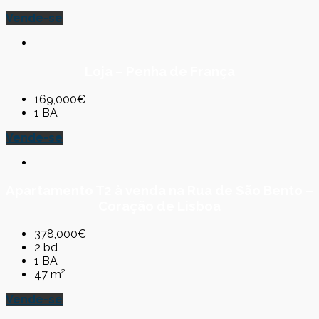
Vende-se
Loja – Penha de França
169,000€
1 BA
Vende-se
Apartamento T2 à venda na Rua de São Bento –
Coração de Lisboa
378,000€
2 bd
1 BA
47 m²
Vende-se