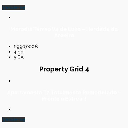
Vende-se
Moradia Térrea V4 de Luxo – Herdade da
Aroeira
1,990,000€
4 bd
5 BA
Property Grid 4
Apartamento T2 Totalmente Remodelado –
Pronto a Estrear!
Vende-se