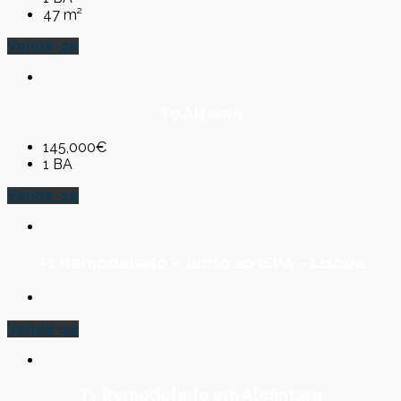
47 m²
Vende-se
T0 Alfama
145,000€
1 BA
Vende-se
T1 Remodelado – Junto ao ISPA – Lisboa
Vende-se
T1 Remodelado em Alcântara