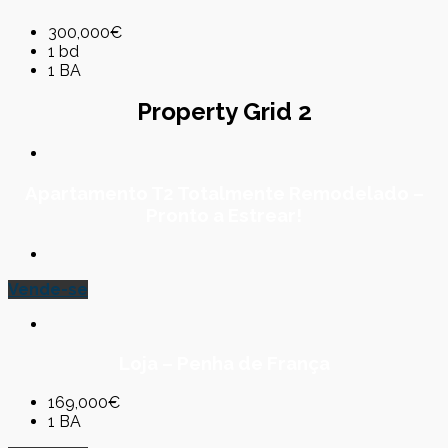
300,000€
1 bd
1 BA
Property Grid 2
Apartamento T2 Totalmente Remodelado –
Pronto a Estrear!
Vende-se
Loja – Penha de França
169,000€
1 BA