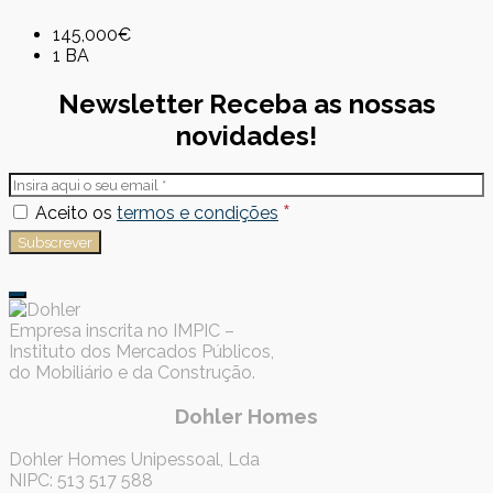
145,000€
1 BA
Newsletter
Receba as nossas
novidades!
*
Aceito os
termos e condições
Empresa inscrita no IMPIC –
Instituto dos Mercados Públicos,
do Mobiliário e da Construção.
Dohler Homes
Dohler Homes Unipessoal, Lda
NIPC: 513 517 588