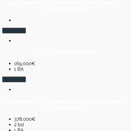
Apartamento T2 Totalmente Remodelado –
Pronto a Estrear!
Vende-se
Loja – Penha de França
169,000€
1 BA
Vende-se
Apartamento T2 à venda na Rua de São Bento –
Coração de Lisboa
378,000€
2 bd
1 BA