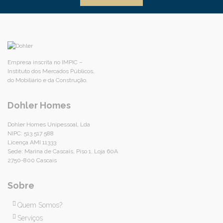
Empresa inscrita no IMPIC –
Instituto dos Mercados Públicos,
do Mobiliário e da Construção.
Dohler Homes
Dohler Homes Unipessoal, Lda
NIPC: 513 517 588
Licença AMI 11333
Sede: Marina de Cascais, Piso 1, Loja 60A
2750-800 Cascais
Sobre
Quem Somos?
Serviços