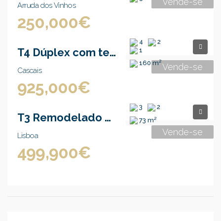
Vende-se
Arruda dos Vinhos
250,000€
4
2
T4 Dúplex com terraço – garagem box – Condomínio fechado
1
160 m²
Vende-se
Cascais
925,000€
3
2
T3 Remodelado e Mobilado – Penha de França
73 m²
Vende-se
Lisboa
499,900€