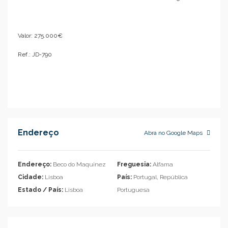
Valor: 275.000€
Ref.: JD-790
Endereço
Abra no Google Maps
Endereço:
Beco do Maquinez
Freguesia:
Alfama
Cidade:
Lisboa
País:
Portugal, República
Estado / País:
Lisboa
Portuguesa