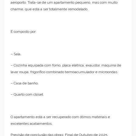
aeroporto. Trata-se de um apartamento pequeno, mas com muito
charme, que está a ser totalmente remodelado.
É composto por:
– Sala.
– Cozinha equipada com forno, placa elétrica, exaustor, máquina de
lavar roupa, frigorífico combinado termoacumulador e microondas.
– Casa de banho.
– Quarto com closet.
O apartamento está a ser recuperado com ótimos materiais e
excelentes acabamentos.
Previsão de conclusão das obras: Final de Outubro de 2025.