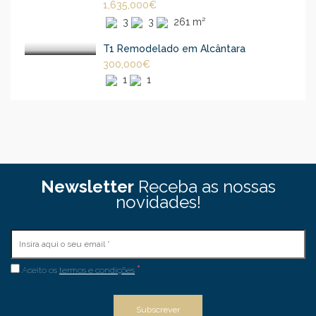
1,635,000€
3
3
261 m²
T1 Remodelado em Alcântara
300,000€
1
1
Newsletter
Receba as nossas
novidades!
*
Aceito os
termos e condições