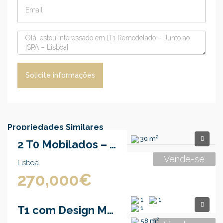
Solicite informações
Propriedades Similares
30 m²
2 T0 Mobilados – Metro Santa Apolónia
Vende-se
Lisboa
270,000€
1
1
T1 com Design Moderno – Arruda dos Vinhos
1
58 m²