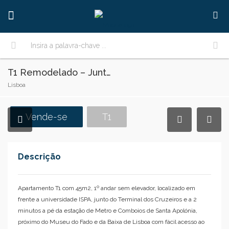
T1 Remodelado – Junto ao ISPA – Lisboa
Lisboa
Vende-se
T1
Descrição
Apartamento T1 com 45m2, 1º andar sem elevador, localizado em
frente a universidade ISPA, junto do Terminal dos Cruzeiros e a 2
minutos a pé da estação de Metro e Comboios de Santa Apolónia,
próximo do Museu do Fado e da Baixa de Lisboa com fácil acesso ao