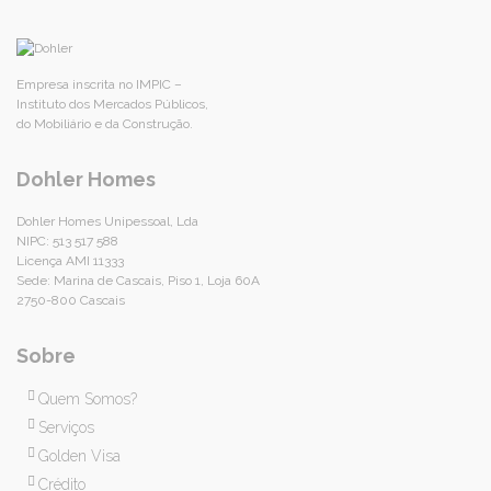
Empresa inscrita no IMPIC –
Instituto dos Mercados Públicos,
do Mobiliário e da Construção.
Dohler Homes
Dohler Homes Unipessoal, Lda
NIPC: 513 517 588
Licença AMI 11333
Sede: Marina de Cascais, Piso 1, Loja 60A
2750-800 Cascais
Sobre
Quem Somos?
Serviços
Golden Visa
Crédito