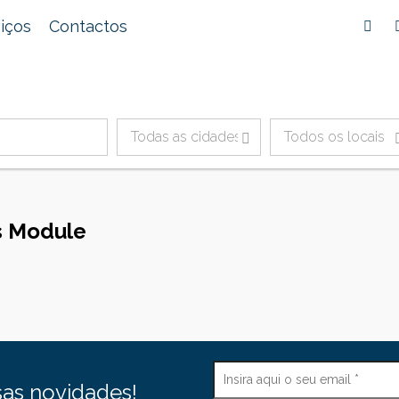
iços
Contactos
Todas as cidades
Todos os locais
s Module
as novidades!