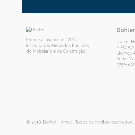
Dohle
Empresa inscrita no IMPIC –
Dohler H
Instituto dos Mercados Públicos,
NIPC: 513
do Mobiliário e da Construção.
Licença 
Sede: Mar
2750-800
© 2018. Dohler Homes . Todos os direitos reservados 