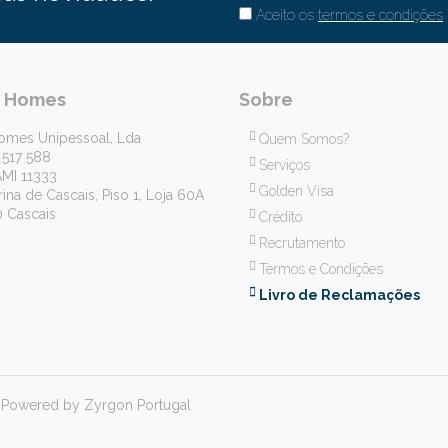
Aceito os
termos e condições
r Homes
Sobre
omes Unipessoal, Lda
Quem Somos?
 517 588
Serviços
AMI 11333
Golden Visa
ina de Cascais, Piso 1, Loja 60A
 Cascais
Crédito
Recrutamento
Termos e Condições
Livro de Reclamações
. Powered by Zyrgon Portugal