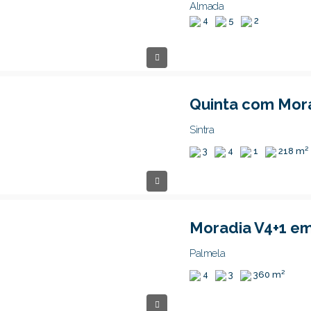
Almada
4
5
2
Sintra
3
4
1
218 m²
Palmela
4
3
360 m²