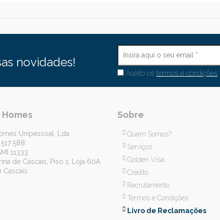
as novidades!
Aceito os
termos e condições
r Homes
Sobre
omes Unipessoal, Lda
Quem Somos?
 517 588
Serviços
AMI 11333
Golden Visa
ina de Cascais, Piso 1, Loja 60A
 Cascais
Crédito
Recrutamento
Termos e Condições
Livro de Reclamações