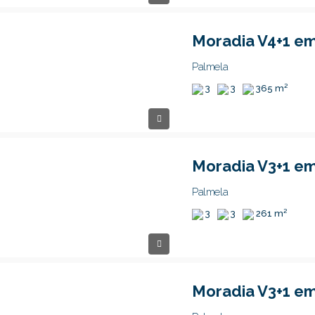
Palmela
3
3
365 m²
Palmela
3
3
261 m²