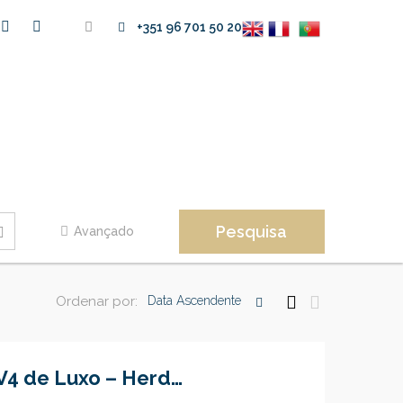
+351 96 701 50 20
Pesquisa
Avançado
Ordenar por:
Data Ascendente
Moradia Térrea V4 de Luxo – Herdade da Aroeira