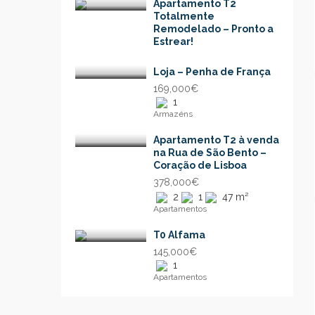
Apartamento T2
Totalmente
Remodelado – Pronto a
Estrear!
Loja – Penha de França
169,000€
1
Armazéns
Apartamento T2 à venda
na Rua de São Bento –
Coração de Lisboa
378,000€
2
1
47 m²
Apartamentos
T0 Alfama
145,000€
1
Apartamentos