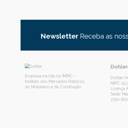
Newsletter
Receba as noss
Dohle
Empresa inscrita no IMPIC –
Dohler H
Instituto dos Mercados Públicos,
NIPC: 513
do Mobiliário e da Construção.
Licença 
Sede: Mar
2750-800