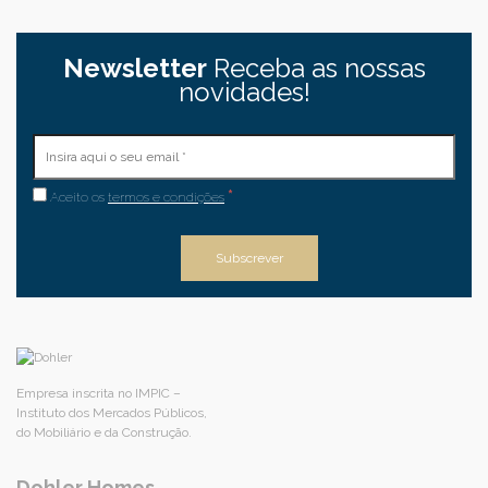
Newsletter
Receba as nossas
novidades!
*
Aceito os
termos e condições
Empresa inscrita no IMPIC –
Instituto dos Mercados Públicos,
do Mobiliário e da Construção.
Dohler Homes