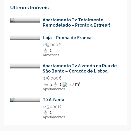
Últimos Imóveis
Apartamento T2 Totalmente
Remodelado – Pronto a Estrear!
Loja – Penha de França
169,000€
1
Armazéns
Apartamento T2 à venda na Rua de
São Bento – Coração de Lisboa
378,000€
2
1
47 m²
Apartamentos
T0 Alfama
145,000€
1
Apartamentos