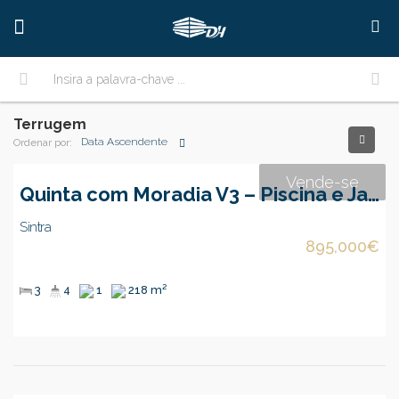
Terrugem
Data Ascendente
Ordenar por:
Vende-se
Quinta com Moradia V3 – Piscina e Jardim
Sintra
895,000€
3
4
1
218 m²