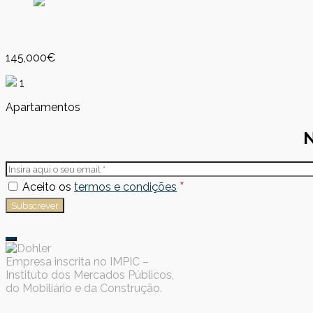
145,000€
1
Apartamentos
N
*
Aceito os
termos e condições
Empresa inscrita no IMPIC –
Instituto dos Mercados Públicos,
do Mobiliário e da Construção.