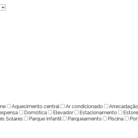
rme
Aquecimento central
Ar condicionado
Arrecadaçã
espensa
Domótica
Elevador
Estacionamento
Estore
eis Solares
Parque Infantil
Parqueamento
Piscina
Por