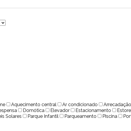
rme
Aquecimento central
Ar condicionado
Arrecadaçã
espensa
Domótica
Elevador
Estacionamento
Estore
eis Solares
Parque Infantil
Parqueamento
Piscina
Por