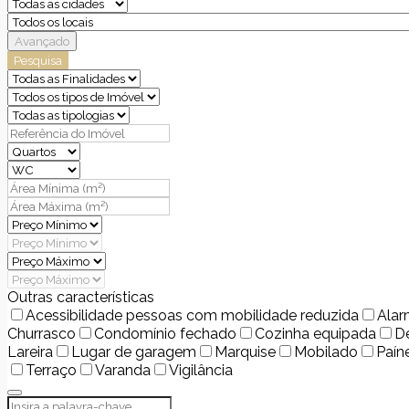
Avançado
Pesquisa
Outras características
Acessibilidade pessoas com mobilidade reduzida
Ala
Churrasco
Condomínio fechado
Cozinha equipada
D
Lareira
Lugar de garagem
Marquise
Mobilado
Paín
Terraço
Varanda
Vigilância