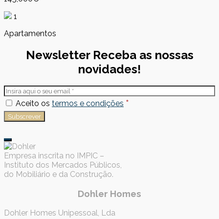
1
Apartamentos
Newsletter
Receba as nossas
novidades!
*
Aceito os
termos e condições
Empresa inscrita no IMPIC –
Instituto dos Mercados Públicos,
do Mobiliário e da Construção.
Dohler Homes
Dohler Homes Unipessoal, Lda