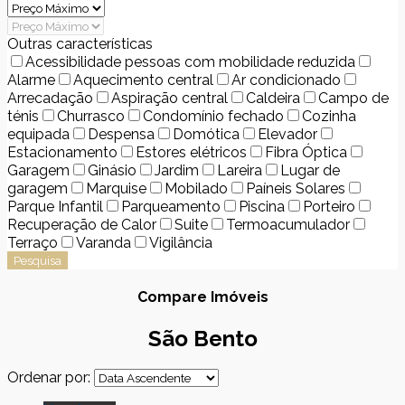
Outras características
Acessibilidade pessoas com mobilidade reduzida
Alarme
Aquecimento central
Ar condicionado
Arrecadação
Aspiração central
Caldeira
Campo de
ténis
Churrasco
Condomínio fechado
Cozinha
equipada
Despensa
Domótica
Elevador
Estacionamento
Estores elétricos
Fibra Óptica
Garagem
Ginásio
Jardim
Lareira
Lugar de
garagem
Marquise
Mobilado
Paíneis Solares
Parque Infantil
Parqueamento
Piscina
Porteiro
Recuperação de Calor
Suite
Termoacumulador
Terraço
Varanda
Vigilância
Pesquisa
Compare Imóveis
São Bento
Ordenar por: