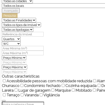
Avançado
Pesquisa
Outras características
Acessibilidade pessoas com mobilidade reduzida
Ala
Churrasco
Condomínio fechado
Cozinha equipada
D
Lareira
Lugar de garagem
Marquise
Mobilado
Paín
Terraço
Varanda
Vigilância