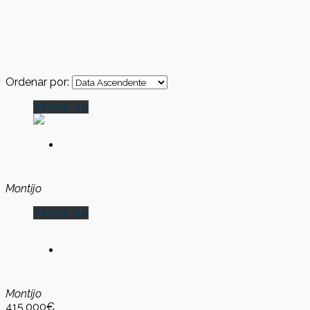
Ordenar por:
Vende-se
Montijo
Vende-se
Montijo
415,000€