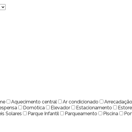
rme
Aquecimento central
Ar condicionado
Arrecadaçã
espensa
Domótica
Elevador
Estacionamento
Estore
eis Solares
Parque Infantil
Parqueamento
Piscina
Por