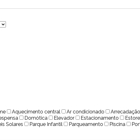
rme
Aquecimento central
Ar condicionado
Arrecadaçã
espensa
Domótica
Elevador
Estacionamento
Estore
eis Solares
Parque Infantil
Parqueamento
Piscina
Por