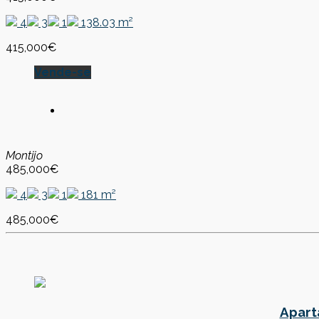
4
3
1
138.03 m²
415,000€
Vende-se
Montijo
485,000€
4
3
1
181 m²
485,000€
Apart