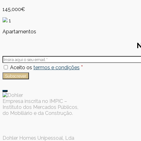
145,000€
1
Apartamentos
N
*
Aceito os
termos e condições
Empresa inscrita no IMPIC –
Instituto dos Mercados Públicos,
do Mobiliário e da Construção.
Dohler Homes Unipessoal, Lda