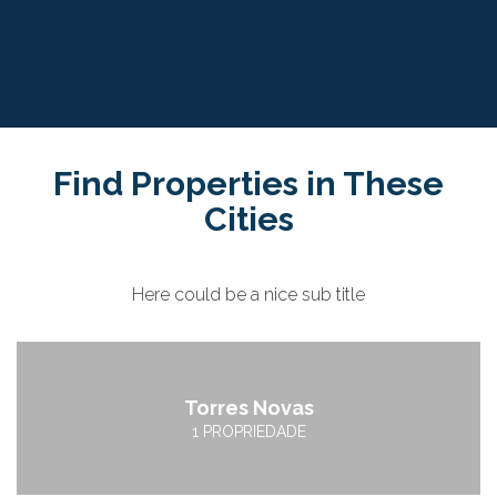
mere minutes
Find Properties in These
Cities
Here could be a nice sub title
Torres Novas
1 PROPRIEDADE