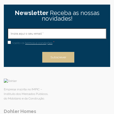
Newsletter
Receba as nossas
novidades!
*
Aceito os
termos e condições
Empresa inscrita no IMPIC –
Instituto dos Mercados Públicos,
do Mobiliário e da Construção.
Dohler Homes